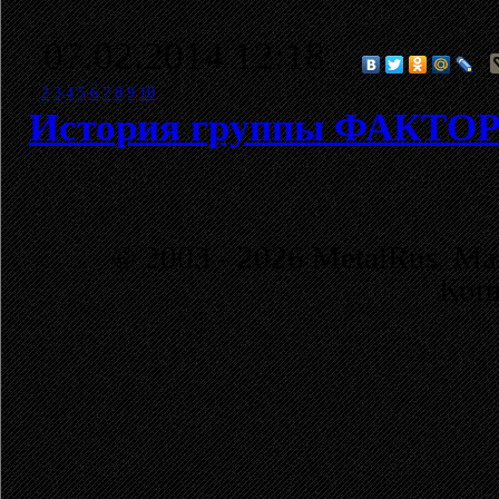
07.02.2014 12:18
1
2
3
4
5
6
7
8
9
10
История группы ФАКТО
© 2003 - 2026 MetalRus. М
Коп