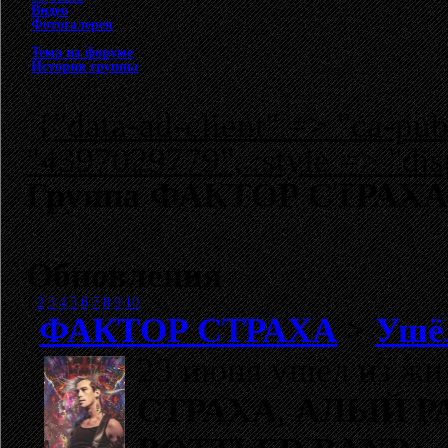
Видео
Фотогалерея
Тема на форуме
История группы
{"data-ad-client" => "ca-p
"4397029779", :style => "dis
Группа ФАКТОР СТРАХА:
Обновления
1
2
3
4
5
6
7
8
9
10
ФАКТОР СТРАХА
>
Ушёл
23 июня ушёл из ж
СТРАХА
,
АЛЫЙ Р