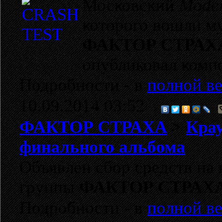
Московский
Moder
которого вошли м
ФАКТОР СТРАХ
опубликовал ком
Подробности - в
полной ве
10.09.2014 03:52
ФАКТОР СТРАХА
>
Крау
финального альбома
Объявлен сбор средств на
группы
ФАКТОР СТРАХ
Подробности - в
полной ве