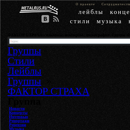
О проекте
Сотрудничест
лейблы
конц
стили
музыка
ФАКТОР СТРАХА - альбомы, концерты, дискография. Группа
Группы
Стили
Лейблы
Группы
»
ФАКТОР СТРАХА
Группа
Новости
Концерты
Интервью
Репортажи
Рецензии
Музыка