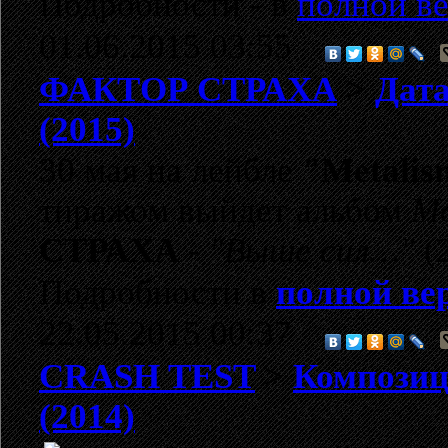
Подробности - в
полной ве
01.06.2015 03:55
ФАКТОР СТРАХА
>
Дата
(2015)
30 мая на лейбле
"Metalis
тиражом выйдет альбом
Mo
СТРАХА
-
"Выше сил…"
(2
Подробности в
полной ве
22.05.2015 00:37
CRASH TEST
>
Композиц
(2014)