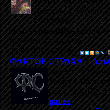
BOTTLED BAND
).
Похороны состоятся 
кладбище.
Портал
MetalRus
выражает
близким музыканта.
26.06.2015 03:56
ФАКТОР СТРАХА
>
Альб
Доступен для п
Modern Metal
гр
сил…"
(2015), о
ранее
.