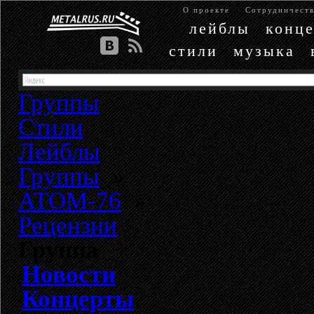
О проекте
Сотрудничест
лейблы
конц
стили
музыка
Группы
Стили
Лейблы
Группы
»
АТОМ-76
»
Рецензии
Группа
Новости
Концерты