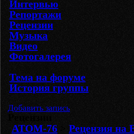
Интервью
Репортажи
Рецензии
Музыка
Видео
Фотогалерея
Тема на форуме
История группы
Добавить запись
Рецензии
АТОМ-76
>
Рецензия на E