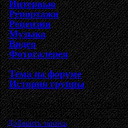
Интервью
Репортажи
Рецензии
Музыка
Видео
Фотогалерея
Тема на форуме
История группы
{"data-ad-client" => "ca-p
"4397029779", :style => "dis
Добавить запись