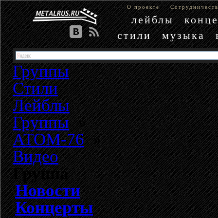
О проекте
Сотрудничест
лейблы
конц
стили
музыка
Группы
Стили
Лейблы
Группы
»
АТОМ-76
»
Видео
Группа
Новости
Концерты