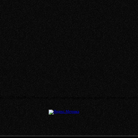
03 - 2026 MetalRus. Материалы сайта защищены авторским правом. Копирование запре