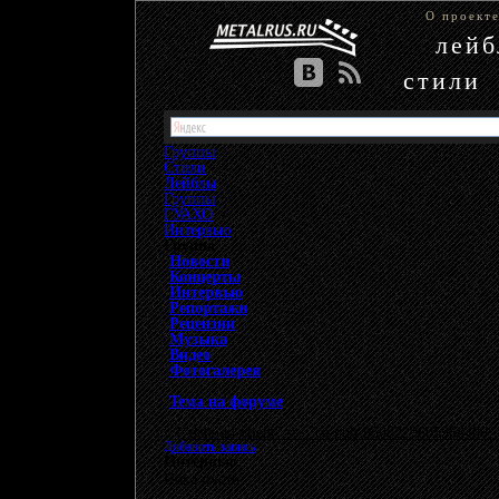
О проект
лей
стили
Группы
Стили
Лейблы
Группы
»
ГУАХО
»
Интервью
Группа
Новости
Концерты
Интервью
Репортажи
Рецензии
Музыка
Видео
Фотогалерея
Тема на форуме
{"data-ad-client" => "ca-pub-9508229605968406", 
Добавить запись
Интервью
Пока пусто