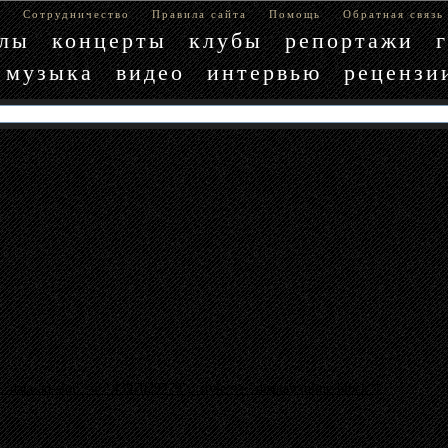
е
Сотрудничество
Правила сайта
Помощь
Обратная связь
блы
концерты
клубы
репортажи
музыка
видео
интервью
рецензи
"data-ad-slot" => "4397029779", :style => "display:inline-block"}