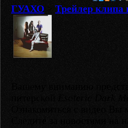
ГУАХО
>
Трейлер клипа
Вашему вниманию предста
питерской
Esoteric Dark M
Ознакомиться с видео Вы 
Следите за новостями на 