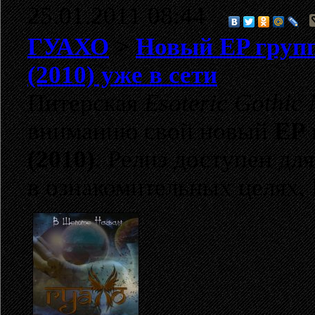
25.01.2011 08:44
ГУАХО
>
Новый EP груп
(2010) уже в сети
Питерская
Esoteric Gothic 
вниманию свой новый
EP
(2010)
. Релиз доступен дл
в ознакомительных целях,