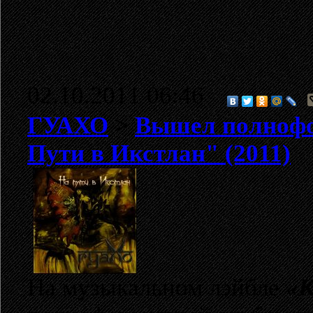
02.10.2011 06:46
ГУАХО
>
Вышел полнофо
Пути в Икстлан" (2011)
На музыкальном лэйбле
«