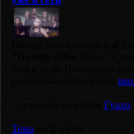
Новый сингл питерской
Es
"Позади Одни Огни"
с гр
уже в сети. Послушать но
страничках коллектива
вко
Страничка о группе
Гуахо
Тема
на форуме