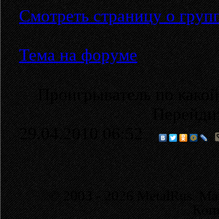
Смотреть страницу о груп
Тема на форуме
Проигрыватель по какой
Перейди
29.04.2010 06:52
© 2003 - 2026 MetalRus. М
Коп