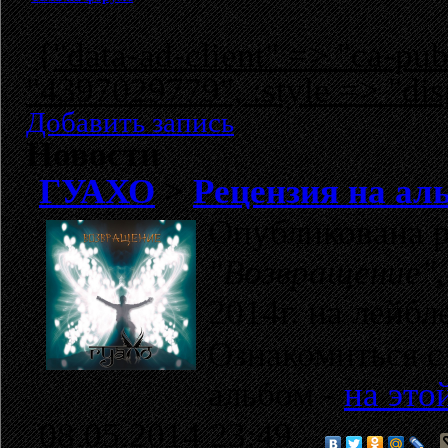
{"data-ad-client" => "ca-p
"4397029779", :style => "dis
Добавить запись
Новости
ГУАХО
>
Рецензия на ал
Опубликована р
"Возвращение"
2014г. на лейбл
Ознакомиться с
альбом -
на это
08.05.2014 23:49