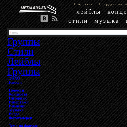
О проекте
Сотрудничест
лейблы
конц
стили
музыка
Группы
Стили
Лейблы
Группы
»
ГУАХО
»
Новости
Группа
Новости
Концерты
Интервью
Репортажи
Рецензии
Музыка
Видео
Фотогалерея
Тема на форуме