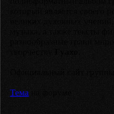
полноформатный альбом 
который является своего 
великих духовных учений.
музыка, а также тексты ф
разнообразные грани миро
творчеству
Гуахо
.
Официальный сайт групп
Тема
на форуме