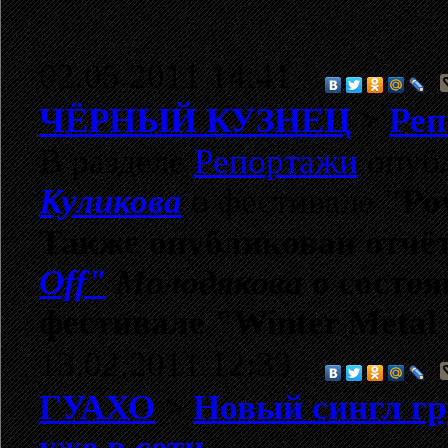
02.05.2011 14:41
ЧЁРНЫЙ КУЗНЕЦ
>
Реп
В разделе
Репортажи
опубл
Куликова
о фестивале
"Pow
Также опубликован отчё
Off"
Молодякова
о состоя
фестивале
"Winter Metal
13.02.2011 12:33
ГУАХО
>
Новый сингл г
уже в сети