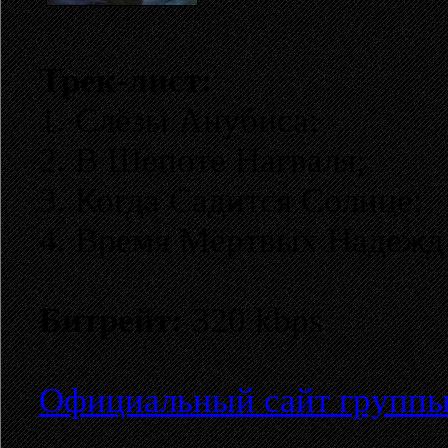
Трек-лист:
1. Слёзы Анубиса;
2. В Шепоте Нагваля;
3. Когда Садится Солнце;
4. Время Мёртвых Надежд
Битрейт:
320 kbps
Официальный сайт групп