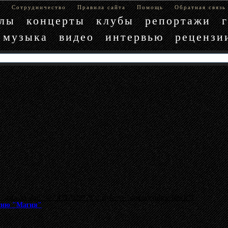
е
Сотрудничество
Правила сайта
Помощь
Обратная связь
блы
концерты
клубы
репортажи
музыка
видео
интервью
рецензи
"data-ad-slot" => "4397029779", :style => "display:inline-block"}
сню "Магия"