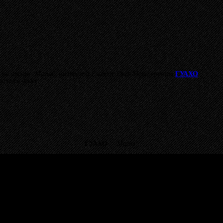
а на песню
"Магия"
питерской
Esoteric Dark Metal
группы
ГУАХО
.
итать далее..."
ГУАХО
-
"Магия"