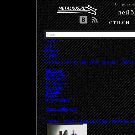
О проект
лей
стили
Группы
Стили
Лейблы
Группы
»
ГУАХО
»
Трейлер клипа группы ГУАХО на песню "Магия"
Группа
Новости
Концерты
Интервью
Репортажи
Рецензии
Музыка
Видео
Фотогалерея
Тема на форуме
{"data-ad-client" => "ca-pub-9508229605968406", 
ГУАХО
>
Трейлер клипа группы ГУАХО на пе