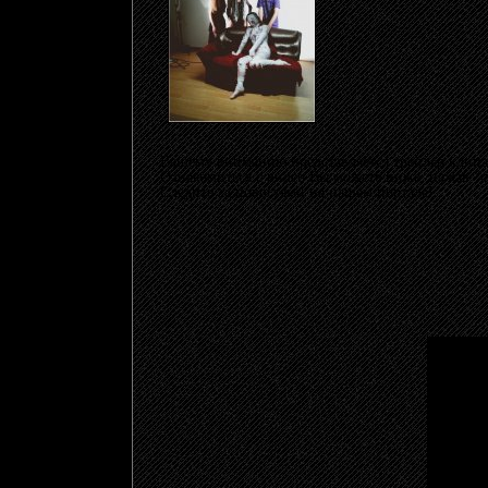
Вашему вниманию представляется трейлер клип
Ознакомиться с видео Вы можете ниже, нажав
"ч
Следите за новостями на нашем портале!