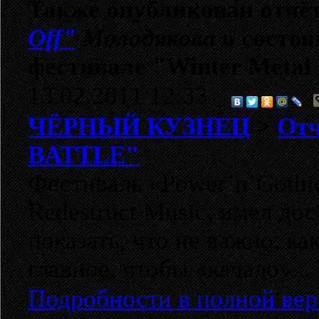
Также опубликован отчё
Off"
Молодякова
о состоя
фестивале
"Winter Metal
13.02.2011 12:33
ЧЁРНЫЙ КУЗНЕЦ
>
Отч
BATTLE"
Фестиваль «Power’n’Gothic
Redestruct Music, имел д
показать, что не важно, к
главное, чтобы «качало»...
Подробности в полной вер