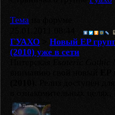
Тема
на форуме
25.01.2011 08:44
ГУАХО
>
Новый EP груп
(2010) уже в сети
Питерская
Esoteric Gothic 
вниманию свой новый
EP
(2010)
. Релиз доступен дл
в ознакомительных целях,