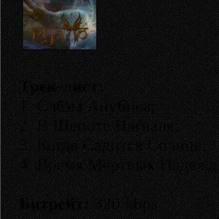
Трек-лист:
1. Слёзы Анубиса;
2. В Шепоте Нагваля;
3. Когда Садится Солнце;
4. Время Мёртвых Надежд
Битрейт:
320 kbps