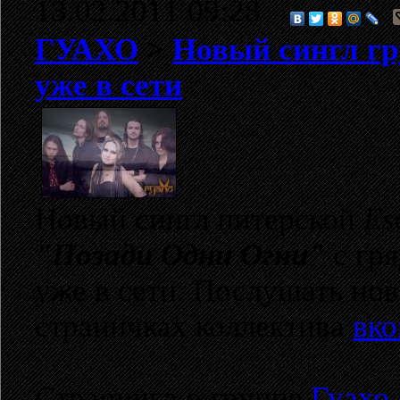
13.02.2011 09:28
ГУАХО
>
Новый сингл г
уже в сети
Новый сингл питерской
Es
"Позади Одни Огни"
с гр
уже в сети. Послушать но
страничках коллектива
вко
Страничка о группе
Гуахо