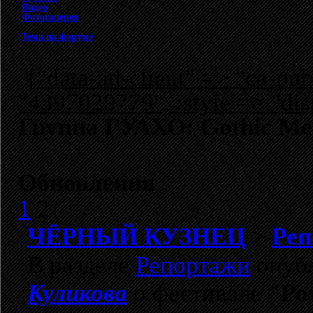
Видео
Фотогалерея
Тема на форуме
{"data-ad-client" => "ca-p
"4397029779", :style => "dis
Группа ГУАХО: Gothic Me
Обновления
1
2
ЧЁРНЫЙ КУЗНЕЦ
>
Реп
В разделе
Репортажи
опубл
Куликова
о фестивале
"Pow