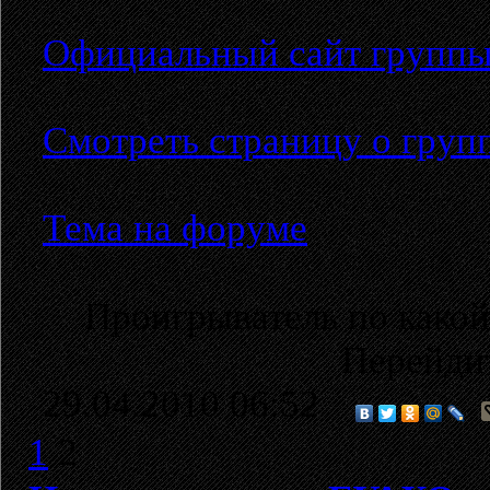
Официальный сайт групп
Смотреть страницу о груп
Тема на форуме
Проигрыватель по какой
Перейди
29.04.2010 06:52
1
2