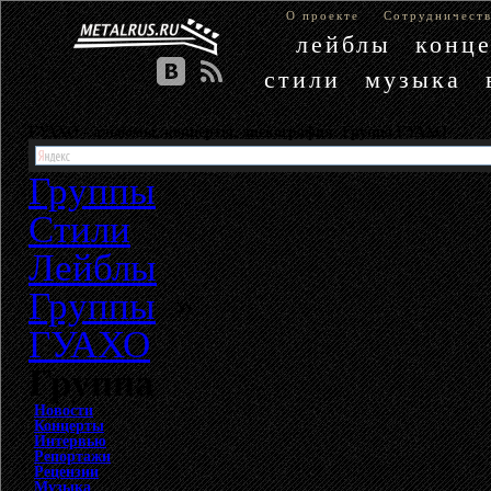
О проекте
Сотрудничест
лейблы
конц
стили
музыка
ГУАХО - альбомы, концерты, дискография. Группа ГУАХО
Группы
Стили
Лейблы
Группы
»
ГУАХО
Группа
Новости
Концерты
Интервью
Репортажи
Рецензии
Музыка