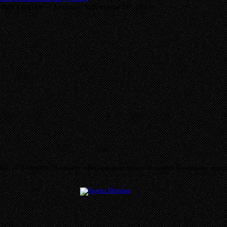
OMY FRIDAY
- "Automatic Sublimation EP" (2013)
03 - 2026 MetalRus. Материалы сайта защищены авторским правом. Копирование запре