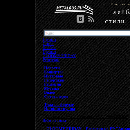
О проект
лей
стили
Группы
Стили
Лейблы
Группы
»
GLOOMY FRIDAY
»
Рецензии
Группа
Новости
Концерты
Интервью
Репортажи
Рецензии
Музыка
Видео
Фотогалерея
Тема на форуме
История группы
{"data-ad-client" => "ca-pub-9508229605968406", 
Добавить запись
Рецензии
GLOOMY FRIDAY
>
Рецензия на EP "Automa