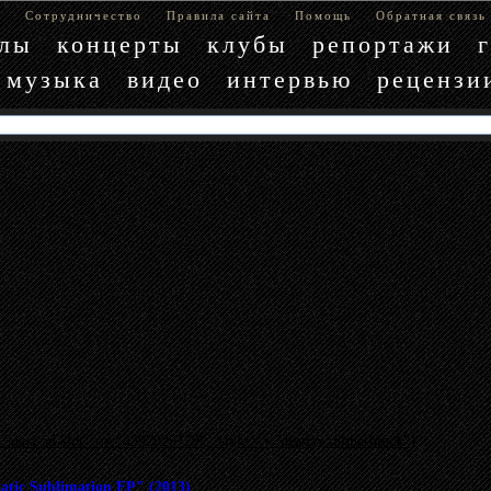
е
Сотрудничество
Правила сайта
Помощь
Обратная связь
блы
концерты
клубы
репортажи
музыка
видео
интервью
рецензи
"data-ad-slot" => "4397029779", :style => "display:inline-block"}
tic Sublimation EP" (2013)