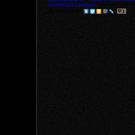
Ознакомиться с рецензией
на EP группы
GLO
29.11.2013 14:30
1
© 20