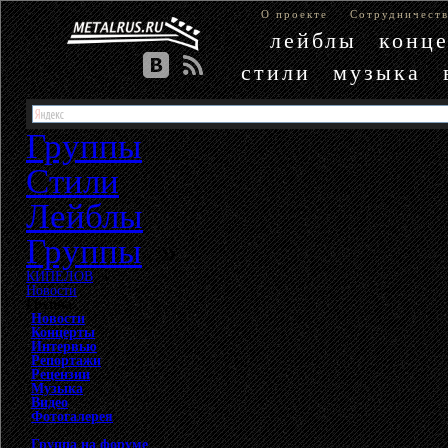
О проекте
Сотрудничест
лейблы
конц
стили
музыка
Группы
Стили
Лейблы
Группы
»
КИПЕЛОВ
»
Новости
Группа
Новости
Концерты
Интервью
Репортажи
Рецензии
Музыка
Видео
Фотогалерея
Группа на форуме