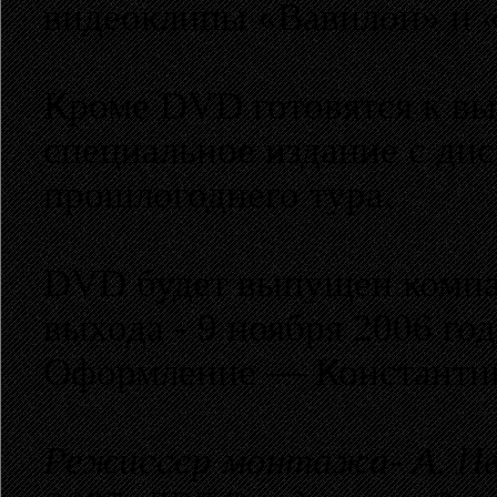
видеоклипы «Вавилон» и «
Кроме DVD готовятся к вы
специальное издание с ди
прошлогоднего тура.
DVD будет выпущен комп
выхода - 9 ноября 2006 год
Оформление — Константин
Режиссер монтажа- А. Ив