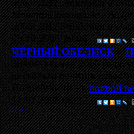
2005, ДВД Эпидемии и Эль
Монтаж,авторинг - А.Про
2005, ДВД Эпидемии и Эль
09.10.2006 20:06
ЧЁРНЫЙ ОБЕЛИСК
>
П
Зимой-весной 2006 года, 
несколько релизов извест
Подробности - в
полной ве
11.02.2006 08:27
1
2
3
4
5
6