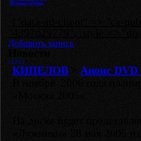
История группы
{"data-ad-client" => "ca-p
"4397029779", :style => "dis
Добавить запись
Новости
1
2
3
4
5
6
КИПЕЛОВ
>
Анонс DVD
В ноябре 2006 года пла
«Москва 2005».
На диске будет представл
«Лужники» 28 мая 2005 го