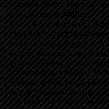
октября 2008 г. Именно на
дня рождения
Malice
.
Как стало известно из оф
идет работа над новым ма
войти к лету следующего, 2
можно ожидать нового аль
успела обзавестись контр
украинским лейблом
"Meta
самого лейбла, новый аль
года в Украине! В отличи
так свой стиль назвали с