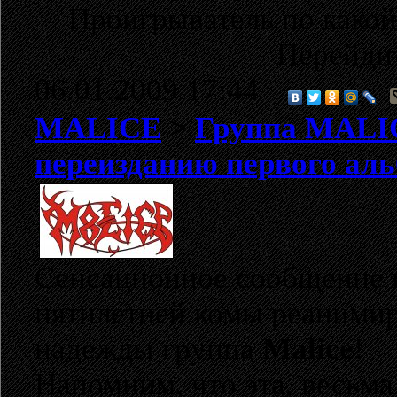
Проигрыватель по какой
Перейди
06.01.2009 17:44
MALICE
>
Группа MALIC
переизданию первого ал
Сенсационное сообщение и
пятилетней комы реанимир
надежды группа
Malice
!
Напомним, что эта, весьма