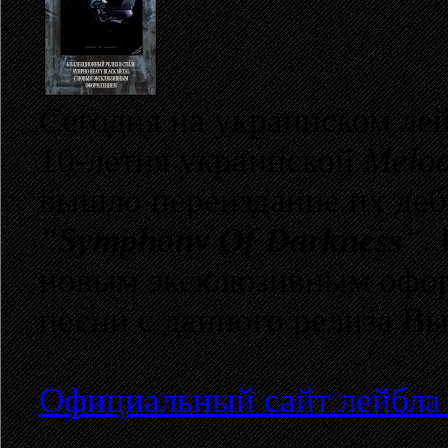
Сегодня на украинском ле
10-летия украинской
Melod
вышло переиздание их деб
"Symphony Of Darkness"
.
новым эксклюзивным офор
песни с данного релиза В
Официальный сайт лейбла "