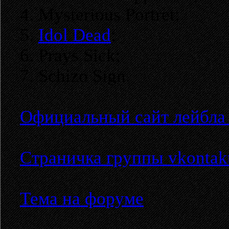
4. Mysterious Portret;
5.
Idol Dead
;
6. Prays Sick;
7. Schizo Sign.
Официальный сайт лейбла "
Страничка группы vkontakt
Тема на форуме