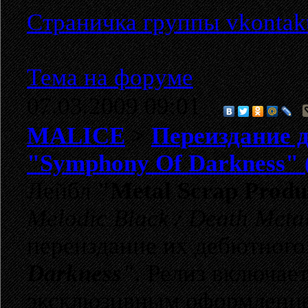
Страничка группы vkontakt
Тема на форуме
07.03.2009 09:01
MALICE
>
Переиздание 
"Symphony Of Darkness" 
Лейбл
"Metal Scrap Produ
Melodic Black / Death Meta
переиздание их дебютного
Darkness"
. Релиз включае
эксклюзивным оформлением