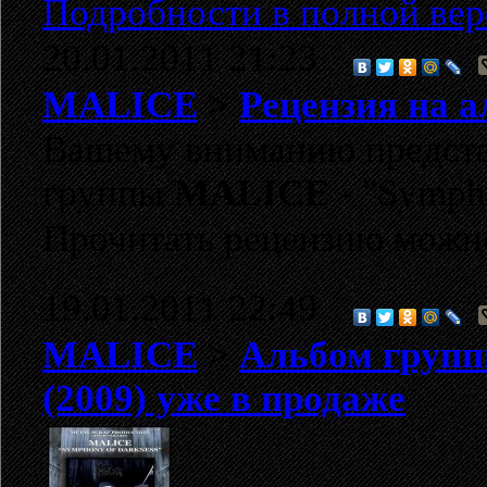
Подробности в полной вер
20.01.2011 21:23
MALICE
>
Рецензия на а
Вашему вниманию представ
группы
MALICE
- "Symph
Прочитать рецензию можн
19.01.2011 22:49
MALICE
>
Альбом групп
(2009) уже в продаже