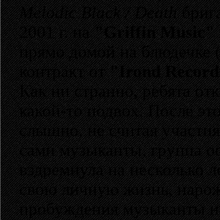
Melodic Black / Death
брига
2001 г. на
"Griffin Music"
прямо домой на блюдечке (
контракт от
"Irond Record
Как ни странно, ребята от
какой-то подвох. После эт
слышно, не считая участия
сами музыканты, группа о
вздремнула на несколько л
свою личную жизнь, нарож
пробуждения музыканты н