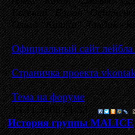
Алекс "Raven" Смоляк
- уд
Евгений "Bopoh" Осипченк
Ольга "Kamila" Ландик
- к
Официальный сайт лейбла "
Страничка проекта vkontak
Тема на форуме
14.11.2008 21:33
История группы MALICE