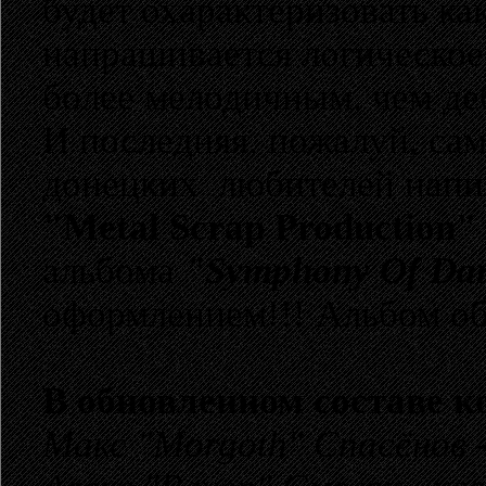
будет охарактеризовать ка
напрашивается логическое
более мелодичным, чем де
И последняя, пожалуй, сам
донецких любителей напил
"Metal Scrap Production"
альбома
"Symphony Of Da
оформлением!!! Альбом об
В обновленном составе к
Макс "Morgoth" Спасёнов
-