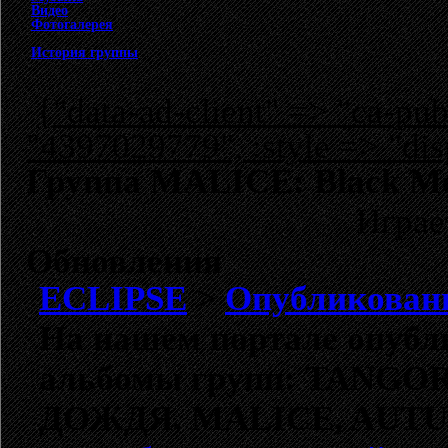
Видео
Фотогалерея
История группы
{"data-ad-client" => "ca-p
"4397029779", :style => "dis
Группа MALICE: Black Met
Играе
Обновления
ECLIPSE
>
Опубликован
На нашем портале опубл
альбомы групп:
TANGO
ДОЖДЯ,
MALICE,
AUTU