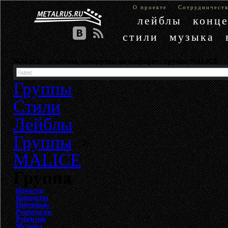
О проекте
Сотрудничест
лейблы
конц
стили
музыка
MALICE - альбомы, концерты, дискография. Группа MALICE
Группы
Стили
Лейблы
Группы
»
MALICE
Группа
Новости
Концерты
Интервью
Репортажи
Рецензии
Музыка