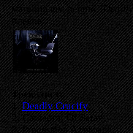
материалом песню
"Deadly
плеере.
Трек-лист:
1.
Deadly Crucify
;
2. Cathedral Of Satan;
3. Procession Approach;