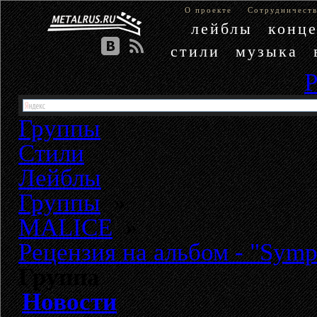
О проекте
Сотрудничест
лейблы
конц
стили
музыка
Группы
Стили
Лейблы
Группы
»
MALICE
»
Рецензия на альбом - "Symp
Группа
Новости