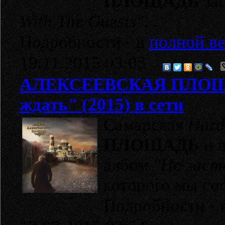
ПЛОЩАДЬ
зап
With The Guests"
.
Подробности - в
полной ве
19.11.2015 03:05
АЛЕКСЕЕВСКАЯ ПЛО
ждать" (2015) в сети
Самарская
Hard
ПЛОЩАДЬ
и 
албом
"Не заст
которого мы с
Подробности - 