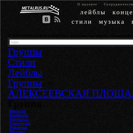
О проекте
Сотрудничест
лейблы
конц
стили
музыка
АЛЕКСЕЕВСКАЯ ПЛОЩАДЬ - альбомы, концерты, дискогра
Группы
Стили
Лейблы
Группы
»
АЛЕКСЕЕВСКАЯ ПЛОЩА
Группа
Новости
Концерты
Интервью
Репортажи
Рецензии
Музыка