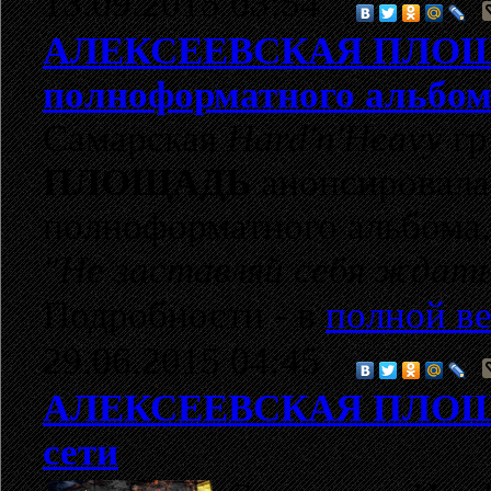
13.09.2015 03:54
АЛЕКСЕЕВСКАЯ ПЛО
полноформатного альбо
Самарская
Hard'n'Heavy
гр
ПЛОЩАДЬ
анонсировала
полноформатного альбома,
"Не заставляй себя ждат
Подробности - в
полной ве
29.06.2015 04:45
АЛЕКСЕЕВСКАЯ ПЛО
сети