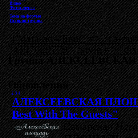
Видео
Фотогалерея
Тема на форуме
История группы
{"data-ad-client" => "ca-p
"4397029779", :style => "dis
Группа АЛЕКСЕЕВСКАЯ П
Обновления
1
2
3
4
АЛЕКСЕЕВСКАЯ ПЛО
Best With The Guests"
Самарская
Hard