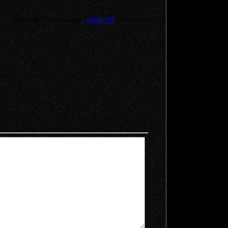
Рецензент: Александр
"
Alexx-Off
"
Молодяков