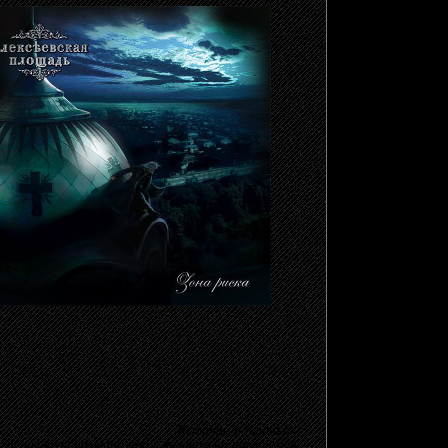
Кстати, о птичках:
у нас тут намедни поп с колокольни навернулся,