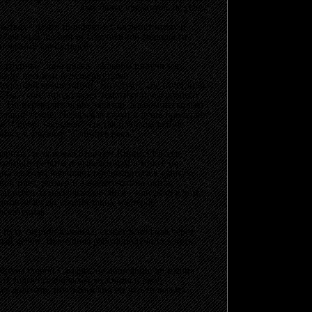
так даже чирикнуть не успел!
льствах - долго шлифует их на репетициях и
образный the best of собственной молодости.
 и чаяний слушателей.
к группы "Зона риска". Альбом получился
между песнями и развёрнутыми
колепной композиции "Впустую", где отчётливо
 "Ты – сон" продолжает тематику предыдущего
 Но перевалив через экватор, альбом несколько
такие яркие. Не задевая струн в душе пролетают
я "Собою закрывая", спетая Блэйзом Бейли.
нусе к альбому "Длиннее века".
дарных, и за вокал отвечает Кирилл Евсеев.
 излишне резким и выведенным в миксе на
ания альбома начинают превращаться в единую
ой цвет, размер и занавесочки на окнах;
 всего за несколько месяцев - или дело в том,
дотягивает до уровня таких мастеров
дсказуемая.
путь свернёт команда, станет ясно года через
ный дебют. Нынешняя работа получилась чуть
образы старой Самары, не дошедшие до наших
от только седовласый мужчина в рясе,
дут долгими, ибо замыслил он что-то весьма