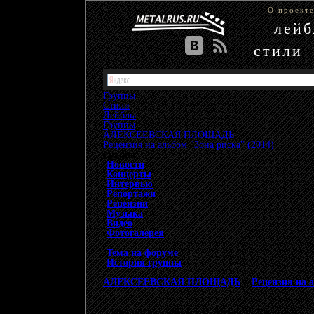
О проект
лей
стили
Группы
Стили
Лейблы
Группы
»
АЛЕКСЕЕВСКАЯ ПЛОЩАДЬ
»
Рецензия на альбом "Зона риска" (2014)
Группа
Новости
Концерты
Интервью
Репортажи
Рецензии
Музыка
Видео
Фотогалерея
Тема на форуме
История группы
АЛЕКСЕЕВСКАЯ ПЛОЩАДЬ
>
Рецензия на а
"Зона риска" (2014, CD, Metalism Records):