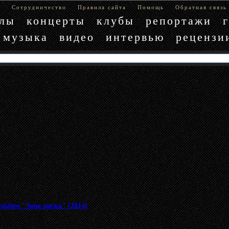
е
Сотрудничество
Правила сайта
Помощь
Обратная связь
блы
концерты
клубы
репортажи
музыка
видео
интервью
рецензи
льбом "Зона риска" (2014)