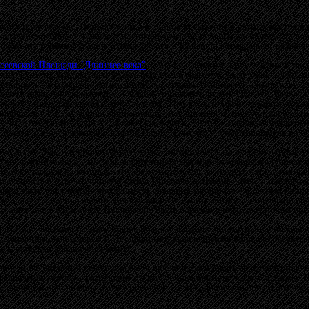
ртист идёт годами. Пишет песни – в разное время и при разных обстояте
зумению отбирает лучшее и в итоге в качестве первого диска издаёт свое
 сроки по горячим следам успеха дебюта и не всегда оправдывает надежд
сеевской Площади "Длиннее века"
, а мы уже держим в руках второй дис
ика. Если на предыдущей работе был очень грамотно выдержан баланс 
напрочь не содержит композиций без вокала. Начинается альбом с вели
т несколько банальная вещь "Онлайн" и романтический "Взлёт". Баллада
рывая", представленная в двух версиях. Про вторую мы поговорим позже.
учноватым. "Вверх" хорош запоминающимся припевом, но куплеты уже не 
 романтический "Остров". И завершает диск "Hero" – англоязычная верси
 пения оказался довольно близок Павлу Колеснику, отметившимуся на бо
 на диске. Как и в прошлый раз, за все инструменты на альбоме, кроме у
диске "Длиннее века", но звук электронных ударных всё равно получился
ктически каждая из которых по-своему интересна, в процессе прослушив
ливающихся в одну сплошную стену. Притормаживаешь – нет, у каждого св
чиной таких ощущений поспешность создания материала – а он был написан
ые тексты, сказать сложно. К тому же поэт Анатолий Жуков пока ещё не 
говоря уже о Маргарите Пушкиной. Часть образов у него достаточно пре
льбома – альбома поиска. Каким в итоге окажется лицо группы, на какой 
м ощущениям, Алексеевской Площади не удалось превзойти свой собствен
е к четвёрке добавляется минус.
еев при оформлении своих альбомов любит использовать архитектурные 
федрального собора, разрушенного во времена воинствующего атеизма. В
овершенно не напоминает матёрого руфера. И сдаётся мне, дни его не бу