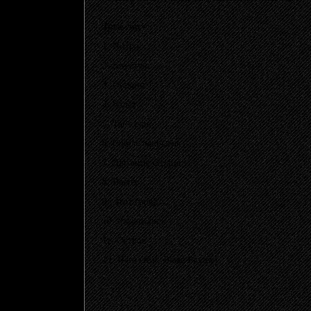
Трек-лист:
1. Интро
2. Впустую
3. Онлайн
4. Взлёт
5. Ты – сон
6. Собою закрывая
7. Дыхание сердца
8. Вверх
9. Этот город
10. Разучились
11. Остров
12. Hero (feat. Blaze Bayley)