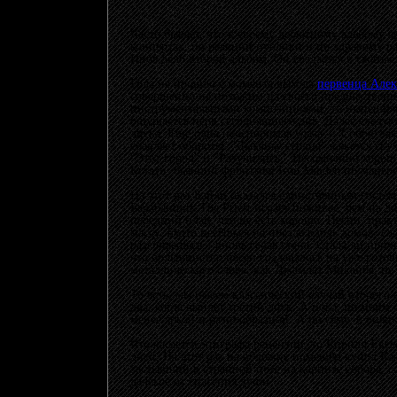
Часто бывает, что к своему дебютному альбому а
концертах, по реакции публики и по здравому ра
Иное дело второй альбом. Он создаётся в сжатые
Года не прошло с момента выхода
первенца Алек
совершенно не похожим на своего предшественн
инструментальными композициями, то нынешняя 
ощущается нерв сегодняшнего дня. Далее следую
диска. Ещё одна неоспоримая удача – "Собою зак
сбавляет обороты. "Дыханье сердца" кажется ск
"Этот город" и "Разучились". Несомненно хорош
Кстати, бывший фронтмен Iron Maiden по манере
На этот раз Бэйли оказался единственным гостем
Барабанщик The Priest играет поживее, чем на 
передний план, что не есть хорошо. Песни, пра
массу. Будто несёшься на поезде вдоль домов, с
разгоняешься – вновь серая стена. Стала ли при
что большинство песен создавалось на уже готов
металлического слова, как Джамлат Миканба, не 
То есть, мы имеем классический случай второго а
два, когда выйдет третий диск. А пока, по мои
менее яркой и разнообразной. А по сему, в оценк
Что касается эпиграфа рецензии, то Кирилл Евс
дней. На этот раз на обложку помещён купол Ка
застывший в странной позе на карнизе собора, с
далёкое от спасения души…