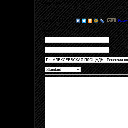
Оценка:
4-/5
12.04.2014 16:17
2
Комме
Ответ
Имя:
Email:
Тема:
Иконка сообщения: