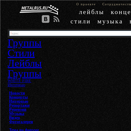
О проекте
Сотрудничест
лейблы
конц
стили
музыка
Группы
Стили
Лейблы
Группы
»
WHITE FIRE
»
Интервью
Группа
Новости
Концерты
Интервью
Репортажи
Рецензии
Музыка
Видео
Фотогалерея
Тема на форуме