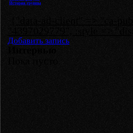
История группы
{"data-ad-client" => "ca-p
"4397029779", :style => "dis
Добавить запись
Интервью
Пока пусто