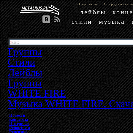
О проекте
Сотрудничест
лейблы
конц
стили
музыка
Музыка WHITE FIRE. Скачать клипы, песни WHITE FIRE
Группы
Стили
Лейблы
Группы
»
WHITE FIRE
»
Музыка WHITE FIRE. Скача
Группа
Новости
Концерты
Интервью
Репортажи
Рецензии