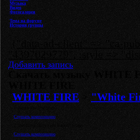
Музыка
Видео
Фотогалерея
Тема на форуме
История группы
{"data-ad-client" => "ca-p
"4397029779", :style => "dis
Добавить запись
Скачать музыку WHITE FI
WHITE FIRE
WHITE FIRE
>
"White Fi
1. Reach For The Stars
Слушать композицию
2. Just Dirty Story (Just Fuckin' Story)
Слушать композицию