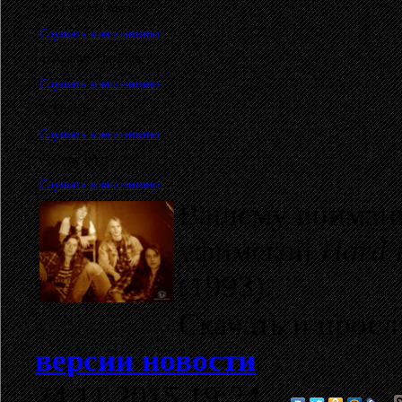
3. Leave Me Alone
Слушать композицию
4. Against The Floor
Слушать композицию
5. Fly Up
Слушать композицию
6. Gone Wild
Слушать композицию
Вашему внимани
уфимской
Hard 
(1993).
Скачать и прос
версии новости
.
24.11.2015 19:24