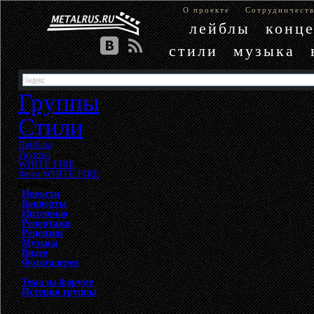
О проекте
Сотрудничест
лейблы
конц
стили
музыка
Группы
Стили
Лейблы
Группы
»
WHITE FIRE
»
Фото WHITE FIRE
Группа
Новости
Концерты
Интервью
Репортажи
Рецензии
Музыка
Видео
Фотогалерея
Тема на форуме
История группы