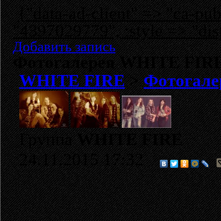
{"data-ad-client" => "ca-p
"4397029779", :style => "dis
Добавить запись
Фотогалерея WHITE FIR
WHITE FIRE
>
Фотогале
Группа
WHITE FIRE
24.11.2015 17:32