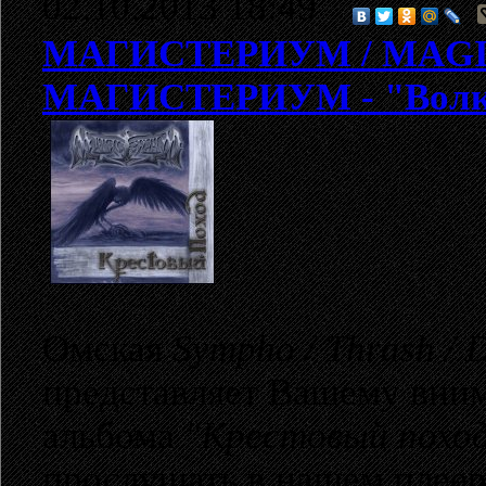
02.10.2013 18:49
МАГИСТЕРИУМ / MAG
МАГИСТЕРИУМ - "Волки
Омская
Sympho / Thrash / 
представляет Вашему вни
альбома
"Крестовый похо
прослушать в нашем плеер