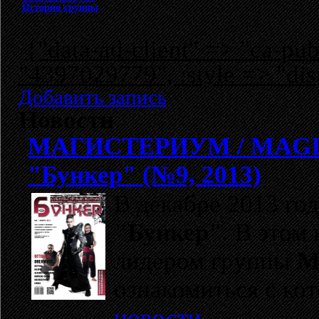
История группы
{"data-ad-client" => "ca-p
"4397029779", :style => "dis
Добавить запись
Новости
МАГИСТЕРИУМ / MAG
"Бункер" (№9, 2013)
В декабре 2013 го
"Бункер"
. В этом
лидером группы
М
ознакомиться с ко
новости
.