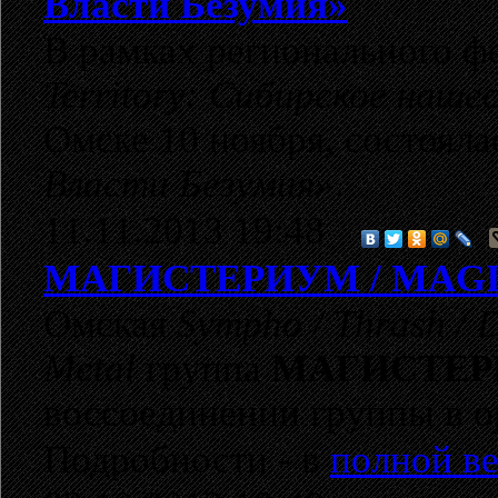
Власти Безумия»
В рамках регионального 
Territory: Сибирское наше
Омске 10 ноября, состоял
Власти Безумия»
.
11.11.2013 19:48
МАГИСТЕРИУМ / MAG
Омская
Sympho / Thrash / 
Metal
группа
МАГИСТЕ
воссоединении группы в о
Подробности - в
полной ве