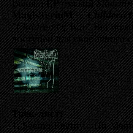
Вышел
EP
омской
Siberia
MagisTeriuM -
"Children 
"Children Of War"
Вы может
доступен для свободного с
Трек-лист:
1. Seeing Reality... (In Me