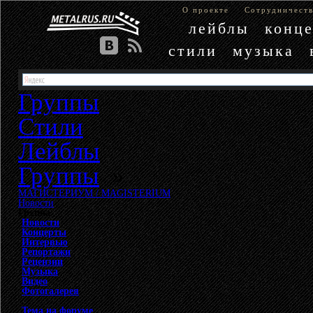
О проекте
Сотрудничест
лейблы
конц
стили
музыка
Группы
Стили
Лейблы
Группы
»
МАГИСТЕРИУМ / MAGISTERIUM
»
Новости
Группа
Новости
Концерты
Интервью
Репортажи
Рецензии
Музыка
Видео
Фотогалерея
Тема на форуме