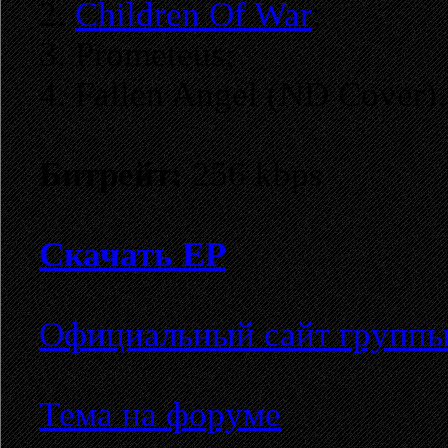
2.
Children Of War
;
3. Prometeus;
4. Fallen Angel (ND Cover).
Битрейт:
256 kbps
Скачать EP
Официальный сайт групп
Тема на форуме