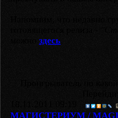
Напомним, что недавно гр
готовящегося релиза -
"Ст
можно
здесь
.
Проигрыватель по какой
Перейди
18.11.2011 09:19
МАГИСТЕРИУМ / MAG