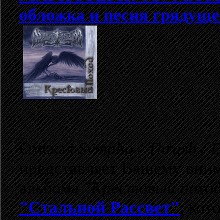
обложка и песня грядуще
Омская
Sympho / Thrash / 
представляет Вашему вни
альбома
"Крестовый похо
"Стальной Рассвет"
, кот