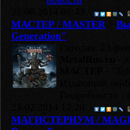
21.08.2014 06:43
МАСТЕР / MASTER
>
Вы
Generation"
Сегодня, 23 фев
MetalRus.ru
- д
МАСТЕР
-
"Tal
Издающий лейб
Подробности - 
23.02.2014 12:20
МАГИСТЕРИУМ / MAG