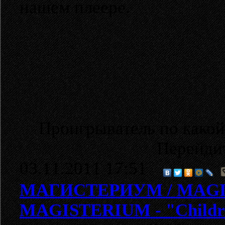
нашем плеере.
Проигрыватель по какой
Перейди
03.11.2011 17:51
МАГИСТЕРИУМ / MAG
MAGISTERIUM - "Children