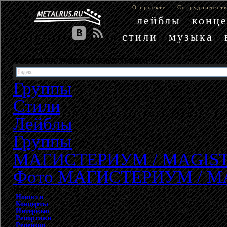
О проекте
Сотрудничест
лейблы
конц
стили
музыка
Фото МАГИСТЕРИУМ / MAGISTERIUM
Группы
Стили
Лейблы
Группы
»
МАГИСТЕРИУМ / MAGIS
Фото МАГИСТЕРИУМ / M
Группа
Новости
Концерты
Интервью
Репортажи
Рецензии