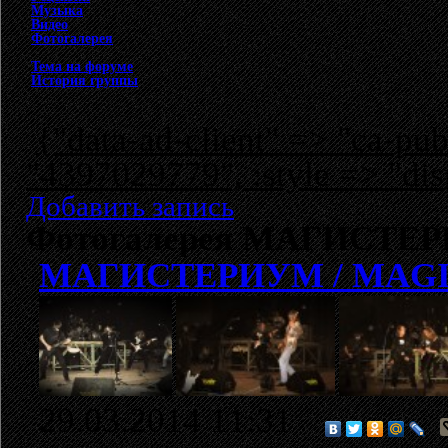
Музыка
Видео
Фотогалерея
Тема на форуме
История группы
{"data-ad-client" => "ca-p
"4397029779", :style => "dis
Добавить запись
Фотогалерея МАГИСТЕ
МАГИСТЕРИУМ / MAG
29.03.2014 11:31