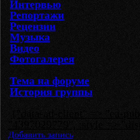
Интервью
Репортажи
Рецензии
Музыка
Видео
Фотогалерея
Тема на форуме
История группы
{"data-ad-client" => "ca-p
"4397029779", :style => "dis
Добавить запись