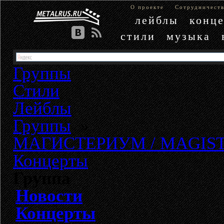
О проекте
Сотрудничест
лейблы
конц
стили
музыка
Группы
Стили
Лейблы
Группы
»
МАГИСТЕРИУМ / MAGIS
Концерты
Группа
Новости
Концерты