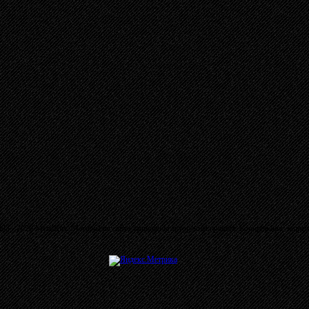
03 - 2026 MetalRus. Материалы сайта защищены авторским правом. Копирование запре