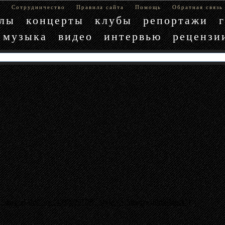
е
Сотрудничество
Правила сайта
Помощь
Обратная связь
блы
концерты
клубы
репортажи
музыка
видео
интервью
рецензи
"data-ad-slot" => "4397029779", :style => "display:inline-block"}