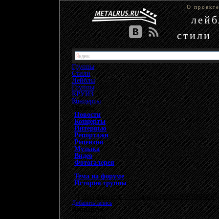
О проект
лей
стили
Группы
Стили
Лейблы
Группы
»
КРУИЗ
»
Концерты
Группа
Новости
Концерты
Интервью
Репортажи
Рецензии
Музыка
Видео
Фотогалерея
Тема на форуме
История группы
{"data-ad-client" => "ca-pub-9508229605968406", 
Добавить запись
Концерты
Пока пусто