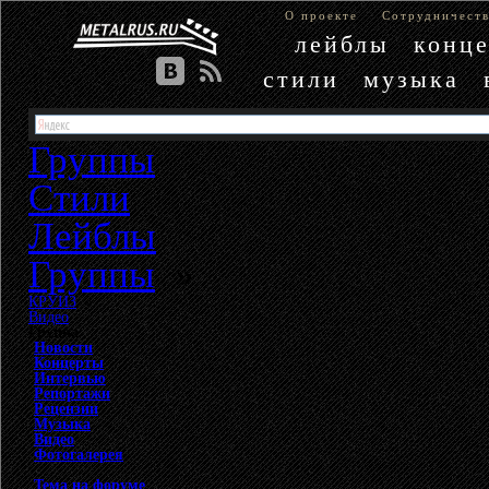
О проекте
Сотрудничест
лейблы
конц
стили
музыка
Группы
Стили
Лейблы
Группы
»
КРУИЗ
»
Видео
Группа
Новости
Концерты
Интервью
Репортажи
Рецензии
Музыка
Видео
Фотогалерея
Тема на форуме