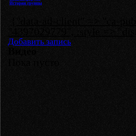
История группы
{"data-ad-client" => "ca-p
"4397029779", :style => "dis
Добавить запись
Видео
Пока пусто