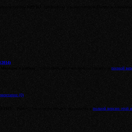
дателем группы
КРУИЗ
, продюсером и композитором
Матвеем Аничкин
(2014)
"Мелодии и ритмы"
, посмотреть эфир которой вы сможете в
полной вер
ментарии (0)
КРУИЗ
-
"Роман"
, посмотреть которое вы сможете в
полной версии этой 