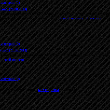
ментарии (1)
гия" (26.08.2013)
о с концерта группы
КРУИЗ
, который состоялся в эфире телеканала
"Нос
 Запись эфира вы сможете посмотреть в
полной версии этой новости
.
ментарии (0)
дио" (21.06.2013)
З
, который состоялся в эфире радиостанции
"Радио"
21 июня 2013 года.
ии этой новости
.
ментарии (0)
мяти Александра Монина (
КРУИЗ
,
ЭВМ
) в составе: