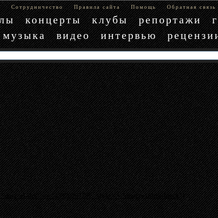
е
Сотрудничество
Правила сайта
Помощь
Обратная связь
блы
концерты
клубы
репортажи
музыка
видео
интервью
рецензи
"data-ad-slot" => "4397029779", :style => "display:inline-block"}