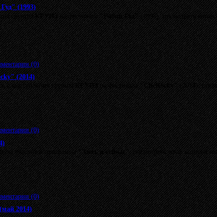
Гуд" (1993)
ения группы
КРУИЗ
на фестивале
"Робин Гуд"
(1993), посмотреть котор
ментарии (0)
cky" (2014)
сь с выступления группы
КРУИЗ
на фестивале
"CheRocky"
(2014), посм
ментарии (0)
4)
няла участие в программе
"Здесь и сейчас"
, посмотреть эфир которой в
ментарии (0)
май 2014)