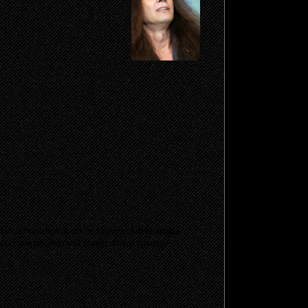
ою деятельность после смерти
Александра
 составе московской
Рower Metal
группы