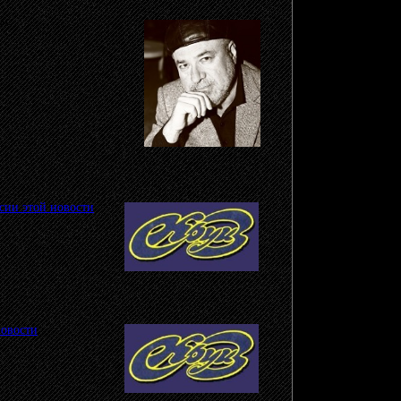
ым
.
сии этой новости
.
новости
.