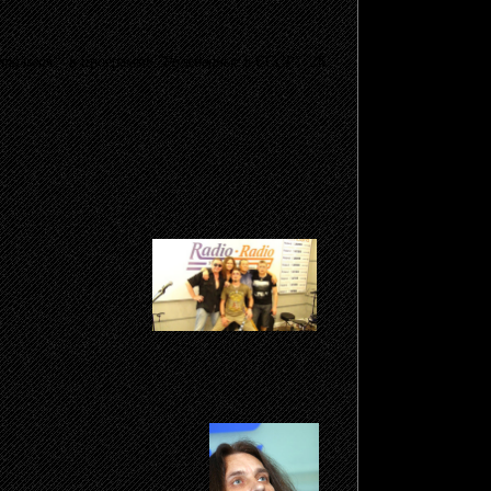
тальгия"
в программе
"Рожденные в СССР"
26