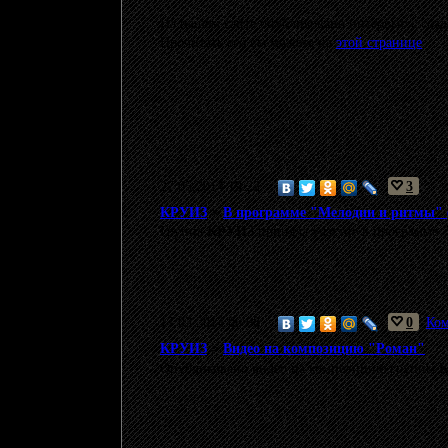
На нашем сайте опубликовано интервью с соз
Прочитать его вы можете на
этой странице
.
27.05.2014 19:22
3
КРУИЗ
>
В программе "Мелодии и ритмы" 
Группа
КРУИЗ
приняла участие в программе
17.03.2014 06:08
0
Ком
КРУИЗ
>
Видео на композицию "Роман"
Опубликовано видео на композицию группы