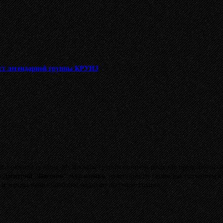
ст легендарной группы КРУИЗ
ого солиста группы. Музыканты группы приняли решение продолжить св
л
Дмитрий "Daemon" Авраменко
, известный по своим выступлением в
 и манера пения наиболее подходят по стилю группе.