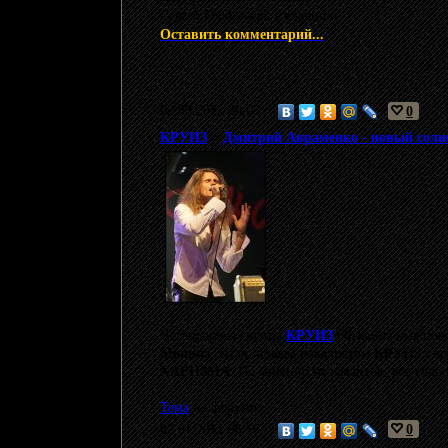
Сергей Гордевский
- клавиши.
Оставить комментарий...
02.03.2012 20:03
0
КРУИЗ
>
Дмитрий Авраменко - новый соли
Легендарная группа
КРУИЗ
объявила имя нов
Монина
. Итак, новым вокалистом
КРУИЗ
ста
ХАРИЗМА
. По мнению музыкантов, его голос
Тема
на форуме
02.01.2011 06:16
0