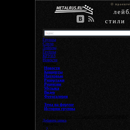
О проект
лей
стили
Группы
Стили
Лейблы
Группы
»
КРУИЗ
»
Новости
Группа
Новости
Концерты
Интервью
Репортажи
Рецензии
Музыка
Видео
Фотогалерея
Тема на форуме
История группы
{"data-ad-client" => "ca-pub-9508229605968406", 
Добавить запись
Новости
1
2