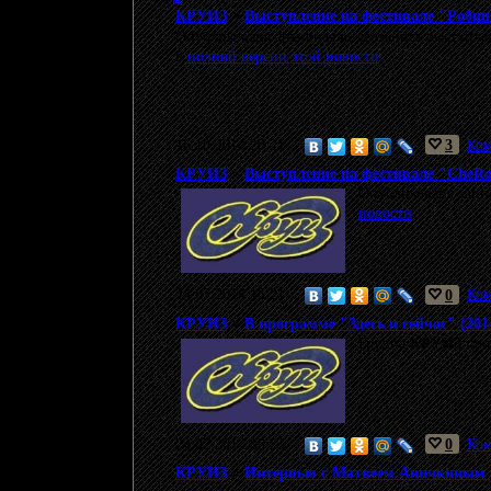
КРУИЗ
>
Выступление на фестивале "Робин 
Опубликована архивная видеозапись выступл
в
полной версии этой новости
.
16.10.2014 20:21
3
Ком
КРУИЗ
>
Выступление на фестивале "CheRo
Опубликована запи
новости
.
24.07.2014 15:21
0
Ком
КРУИЗ
>
В программе "Здесь и сейчас" (201
Группа
КРУИЗ
при
24.07.2014 09:23
0
Ком
КРУИЗ
>
Интервью с Матвеем Аничкиным (