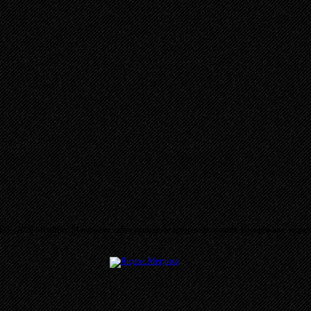
03 - 2026 MetalRus. Материалы сайта защищены авторским правом. Копирование запре