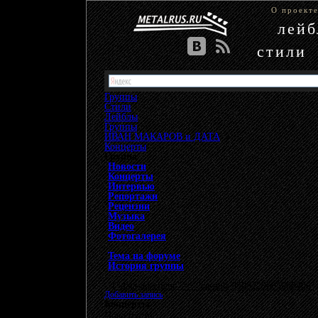
О проект
лей
стили
Группы
Стили
Лейблы
Группы
»
ИВАН МАКАРОВ и ДАТА
»
Концерты
Группа
Новости
Концерты
Интервью
Репортажи
Рецензии
Музыка
Видео
Фотогалерея
Тема на форуме
История группы
{"data-ad-client" => "ca-pub-9508229605968406", 
Добавить запись
Концерты
Пока пусто