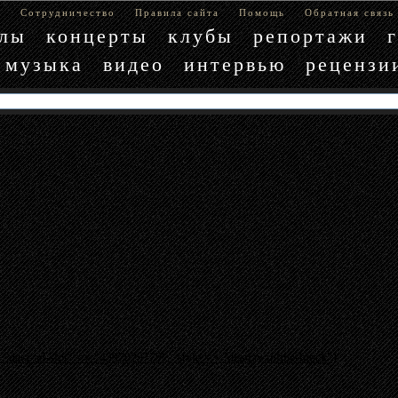
е
Сотрудничество
Правила сайта
Помощь
Обратная связь
блы
концерты
клубы
репортажи
музыка
видео
интервью
рецензи
"data-ad-slot" => "4397029779", :style => "display:inline-block"}