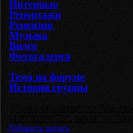
Интервью
Репортажи
Рецензии
Музыка
Видео
Фотогалерея
Тема на форуме
История группы
{"data-ad-client" => "ca-p
"4397029779", :style => "dis
Добавить запись