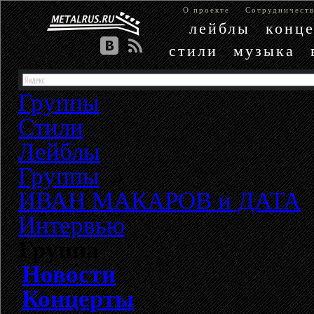
О проекте
Сотрудничест
лейблы
конц
стили
музыка
Группы
Стили
Лейблы
Группы
»
ИВАН МАКАРОВ и ДАТА
Интервью
Группа
Новости
Концерты