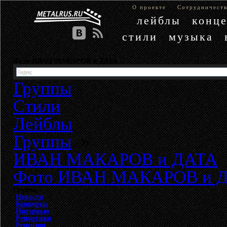
О проекте
Сотрудничест
лейблы
конц
стили
музыка
Фото ИВАН МАКАРОВ и ДАТА
Группы
Стили
Лейблы
Группы
»
ИВАН МАКАРОВ и ДАТА
Фото ИВАН МАКАРОВ и 
Группа
Новости
Концерты
Интервью
Репортажи
Рецензии