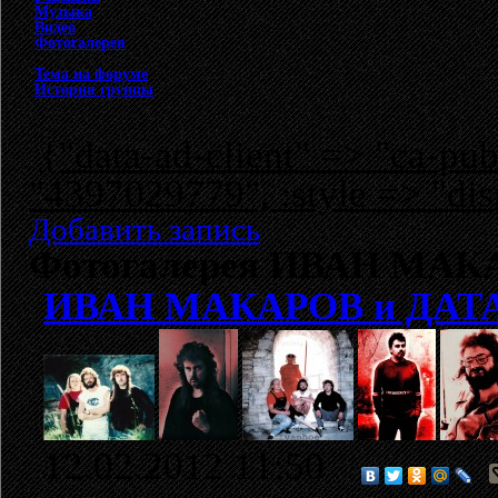
Музыка
Видео
Фотогалерея
Тема на форуме
История группы
{"data-ad-client" => "ca-p
"4397029779", :style => "dis
Добавить запись
Фотогалерея ИВАН МАК
ИВАН МАКАРОВ и ДАТ
12.02.2012 11:50