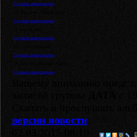
Слушать композицию
10. Sinu surm (Смерть твоя)
Слушать композицию
11. Lein (Траур)
Слушать композицию
12. Looda (Надейся)
Слушать композицию
13. Öine riik (Ночная страна)
Слушать композицию
Вашему вниманию предста
записей группы
ДАТА
с 19
Скачать и прослушать аль
версии новости
.
02.03.2015 08:10