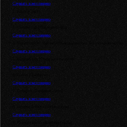
Слушать композицию
2. Pojale (Сыну)
Слушать композицию
3. Viimane ball (Последний бал)
Слушать композицию
4. Nomen nescio. Sine loco (Имя неизвестно. Без указания места)
Слушать композицию
5. Hüljatud laps (Отверженное дитя)
Слушать композицию
6. Triivin (Дрейфую)
Слушать композицию
7. Turbajärv (Торфяное озеро)
Слушать композицию
8. Hingede defilee (Шествие душ)
Слушать композицию
9. Hirmude küüsis (В когтях страха)