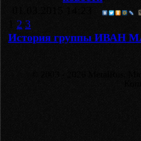
01.03.2015 14:23
1
2
3
История группы ИВАН 
© 2003 - 2026 MetalRus. М
Коп