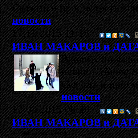
Скачать и просмотреть кл
новости
.
17.11.2015 11:18
ИВАН МАКАРОВ и ДАТ
Вашему внимани
песню
"Viimne B
Скачать и прос
новости
.
13.03.2015 08:20
ИВАН МАКАРОВ и ДАТ
1. Põhjatuul (Северный ветер)