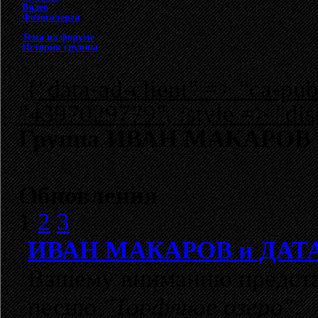
Видео
Фотогалерея
Тема на форуме
История группы
{"data-ad-client" => "ca-p
"4397029779", :style => "dis
Группа ИВАН МАКАРОВ и 
Обновления
1
2
3
ИВАН МАКАРОВ и ДАТ
Вашему вниманию предста
песню
"
Торфяное озеро
"
.