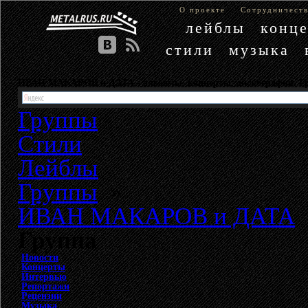
О проекте
Сотрудничест
лейблы
конц
стили
музыка
ИВАН МАКАРОВ и ДАТА - альбомы, концерты, дискография.
Группы
Стили
Лейблы
Группы
»
ИВАН МАКАРОВ и ДАТА
Группа
Новости
Концерты
Интервью
Репортажи
Рецензии
Музыка