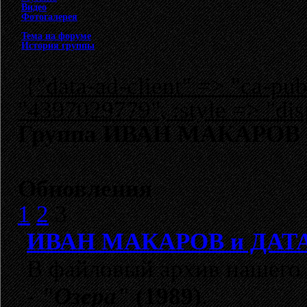
Видео
Фотогалерея
Тема на форуме
История группы
{"data-ad-client" => "ca-p
"4397029779", :style => "dis
Группа ИВАН МАКАРОВ и 
Обновления
1
2
3
ИВАН МАКАРОВ и ДАТ
В файловый архив нашего
-
"Озера"
(1989)
.