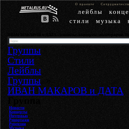
О проекте
Сотрудничест
лейблы
конц
стили
музыка
ИВАН МАКАРОВ и ДАТА - альбомы, концерты, дискография.
Группы
Стили
Лейблы
Группы
»
ИВАН МАКАРОВ и ДАТА
Группа
Новости
Концерты
Интервью
Репортажи
Рецензии
Музыка