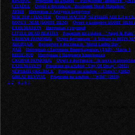
КРОНОС
>
Рецензия на альбом - "Раздвоение Личности" (2010
CITADEL
>
Отчёт о фестивале "Весенний Metal-Марафон"
АРИЯ
>
Интервью с Артуром Беркутом
МАСТЕР / MASTER
>
Отчёт МАСТЕР, ЧЁРНЫЙ АНГЕЛ и 
BONEY' NEM (БОНИ' НЕМ)
>
Отчет о концерте БОНИ' НЕ
EXHUMATION
>
Интервью с группой
LITTLE DEAD BERTHA
>
Рецензия на альбом - "Angel & Pain"
СКОРАЯ ПОМОЩЬ
>
Отчёт фестиваля "A Tribute to IRON
АБОРДАЖ
>
Фотоотчёт о фестивале "Metal Ladies Day"
ДАЙ
>
Интервью с Евгением Виноградовым (ДАЙ) - Часть 1
КИПЕЛОВ
>
Интервью с Валерием Кипеловым
СКОРАЯ ПОМОЩЬ
>
Отчёт о фестивале "За честь и отечеств
EXHUMATION
>
Рецензия на альбом "City Of Decay" (2011)
ЧЁРНЫЙ ОБЕЛИСК
>
Рецензия на альбом - "Пепел" (2002)
GREAT REVIVAL
>
Рецензия на альбом - "Wild" (2010)
1
2
3
4
5
6
7
© 2003 - 2026 MetalRus. М