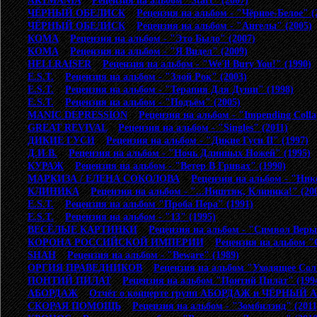
ARTMANIA
>
Рецензия на альбом "Start" (2007)
ЧЁРНЫЙ ОБЕЛИСК
>
Рецензия на альбом - "Чёрное-Белое" (
ЧЁРНЫЙ ОБЕЛИСК
>
Рецензия на альбом - "Ангелы" (2005)
КОМА
>
Рецензия на альбом - "Это Было" (2007)
КОМА
>
Рецензия на альбом - "Я Видел" (2009)
HELLRAISER
>
Рецензия на альбом - "We'll Bury You!" (1990)
E.S.T.
>
Рецензия на альбом - "Злой Рок" (2003)
E.S.T.
>
Рецензия на альбом - "Терапия Для Души" (1998)
E.S.T.
>
Рецензия на альбом - "Подъём" (2005)
MANIC DEPRESSION
>
Рецензия на альбом - "Impending Colla
GREAT REVIVAL
>
Рецензия на альбом - "Singles" (2011)
ДИКИЕ ГУСИ
>
Рецензия на альбом - "Дикие Гуси II" (1997)
Д.И.В.
>
Рецензия на альбом - "Ночь Длинных Ножей" (1995)
КУРАЖ
>
Рецензия на альбом - "Ветер В Гривах" (1990)
МАРКИЗА / ЕЛЕНА СОКОЛОВА
>
Рецензия на альбом - "Ник
КЛИНИКА
>
Рецензия на альбом - "...Ништяк, Клиника!" (20
E.S.T.
>
Рецензия на альбом "Проба Пера" (1991)
E.S.T.
>
Рецензия на альбом - "13" (1995)
ВЕСЁЛЫЕ КАРТИНКИ
>
Рецензия на альбом - "Символ Веры
КОРОНА РОССИЙСКОЙ ИМПЕРИИ
>
Рецензия на альбом "
SHAH
>
Рецензия на альбом - "Beware" (1989)
ОРГИЯ ПРАВЕДНИКОВ
>
Рецензия на альбом "Уходящее Сол
ПОНТИЙ ПИЛАТ
>
Рецензия на альбом "Понтий Пилат" (199
АБОРДАЖ
>
Отчёт о концерте групп АБОРДАЖ и ЧЁРНЫЙ 
СКОРАЯ ПОМОЩЬ
>
Рецензия на альбом - "Зомбилэнд" (2011