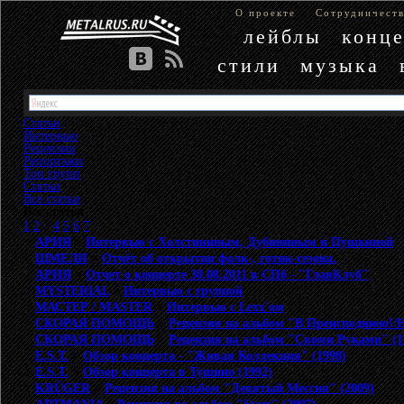
О проекте
Сотрудничест
лейблы
конц
стили
музыка
Статьи
Интервью
Рецензии
Репортажи
Топ групп
Статьи
»
Все статьи
Все статьи
1
2
3
4
5
6
7
АРИЯ
>
Интервью с Холстининым, Дубининым и Пушкиной
ШМЕЛИ
>
Отчёт об открытии фолк-, готик-сезона.
АРИЯ
>
Отчет о концерте 30.08.2011 в СПб - "ГлавКлуб"
MYSTERIAL
>
Интервью с группой
МАСТЕР / MASTER
>
Интервью с Lexx'ом
СКОРАЯ ПОМОЩЬ
>
Рецензия на альбом "В Преисподнюю!/He
СКОРАЯ ПОМОЩЬ
>
Рецензия на альбом "Своми Руками" (1
E.S.T.
>
Обзор концерта - "Живая Коллекция" (1998)
E.S.T.
>
Обзор концерта в Тушино (1992)
KRÜGER
>
Рецензия на альбом "Девятый Мессия" (2009)