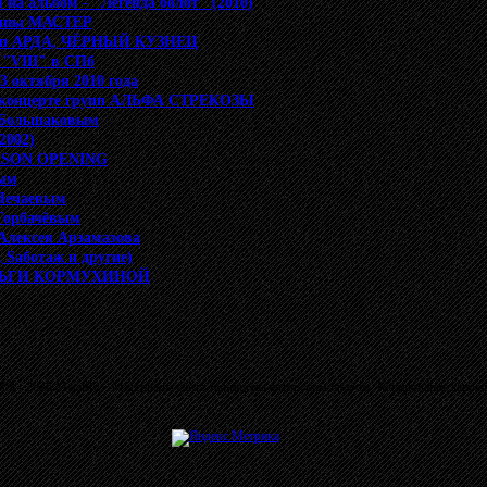
 на альбом - "Легенда болот" (2010)
руппы МАСТЕР
рупп АРДА, ЧЁРНЫЙ КУЗНЕЦ
 "VIII" в СПб
3 октября 2010 года
 концерте групп АЛЬФА СТРЕКОЗЫ
 Большаковым
2002)
EASON OPENING
вым
Нечаевым
Горбачёвым
 Алексея Арзамазова
 Sаботаж и другие)
 ОЛЬГИ КОРМУХИНОЙ
03 - 2026 MetalRus. Материалы сайта защищены авторским правом. Копирование запре