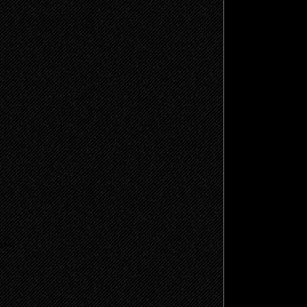
щено.