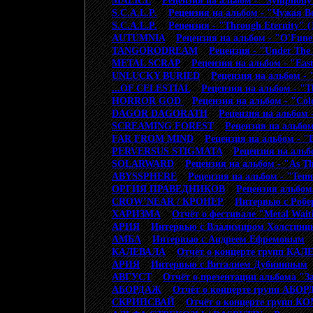
MALICE
>
Рецензия на альбом - "Symphony
S.C.A.L.P.
>
Рецензия на альбом - "Чужая В
S.C.A.L.P.
>
Рецензия - "Through Eternity" (
AUTUMNIA
>
Рецензия на альбом - "O'Funer
TANGORODREAM
>
Рецензия - "Under The
METAL SCRAP
>
Рецензия на альбом - "East
UNLUCKY BURIED
>
Рецензия на альбом - 
...OF CELESTIAL
>
Рецензия на альбом - "Th
HORROR GOD
>
Рецензия на альбом - "Cold
DAGOR DAGORATH
>
Рецензия на альбом -
SCREAMING FOREST
>
Рецензия на альбом
FAR FROM MIND
>
Рецензия на альбом - "B
PERVERSUS STIGMATA
>
Рецензия на альбо
SOLARWARD
>
Рецензия на альбом - "As T
ABYSSPHERE
>
Рецензия на альбом - "Тен
ОРГИЯ ПРАВЕДНИКОВ
>
Рецензия альбом
CROW’NEAR / КРОНЕР
>
Интервью с Роб
ХАРИЗМА
>
Отчёт о фестивале "Metal Waiti
АРИЯ
>
Интервью с Владимиром Холстин
АМБА
>
Интервью с Андреем Ефремовым
КАЛЕВАЛА
>
Отчёт о концерте групп КА
АРИЯ
>
Интервью с Виталием Дубининым
АВГУСТ
>
Отчёт о презентации альбома "З
АБОРДАЖ
>
Отчёт о концерте групп АБ
СКРИПСВАЙ
>
Отчёт о концерте групп 