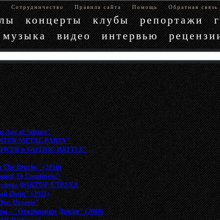
е
Сотрудничество
Правила сайта
Помощь
Обратная связь
блы
концерты
клубы
репортажи
музыка
видео
интервью
рецензи
 Age of Silence"
WINTER METAL PARTY"
"POWER'n'GOTHIC BATTLE"
n The Depths" (2010)
med To Loneliness"
 группы ФАКТОР СТРАХА
ый Воин" (2011)
ffer, Dreams"
ом - "Откровения Дождя" (2009)