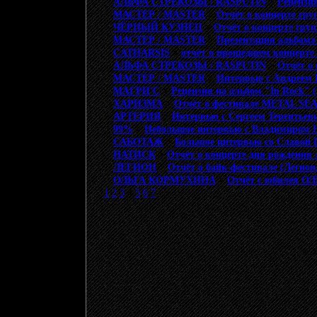
АЛЬФА СТРЕКОЗЫ / RASPUTIN
>
Рецензия
МАСТЕР / MASTER
>
Отчёт о концерте г
ЧЁРНЫЙ КУЗНЕЦ
>
Отчёт о концерте г
МАСТЕР / MASTER
>
Презентация альбома
CATHARSIS
>
отчёт о прошедшем концерте 
АЛЬФА СТРЕКОЗЫ / RASPUTIN
>
Отчёт о
МАСТЕР / MASTER
>
Интервью с Андреем
МАГРИ'С
>
Рецензия на альбом "In Rock" (
ХАРИЗМА
>
Отчёт о фестивале METAL S
АРТЕРИЯ
>
Интервью с Сергеем Терентье
99%
>
Небольшое интервью с Владимиром 
САБОТАЖ
>
Большое интервью со Славой 
НАТИСК
>
Отчёт о концерте дня рождения
ЛЕГИОН
>
Отчёт о байк-фестивале (Легион,
ОЛЬГА КОРМУХИНА
>
Отчёт с юбилея
1
2
3
4
5
6
7
© 20