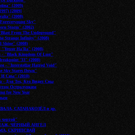
 Of Darkness"
ойна" (2009)
1997) [2009]
alia" (2008)
 Foreveryoung Sky"
ern Storm" (2002)
"Blast From The Undeground"
e Strange Infinity" (2008)
 Shine" (2008)
 "Yetzer Ha'Ra" (2008)
 - "Black Kingdom Of Lust"
reakpoint '33" (2008)
м - "Interstellar Hatred Void"
he Sky Stares Down"
и И Сны" (2010)
а - Для Тех, Кто Видит Сны
ертом Остролуцким
ng for New Year
иным
ЛЕВАЛА, САТАНАКОЗЁЛ и др.
а чертой"
ОРДАЖ, ЧЁРНЫЙ АНГЕЛ
КОМА, СКРИПСВАЙ