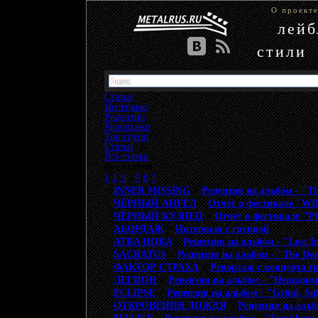
О проект
лей
стили
Статьи
Интервью
Рецензии
Репортажи
Топ групп
Статьи
»
Все статьи
Все статьи
1
2
3
4
5
6
7
INNER MISSING
>
Рецензия на альбом - "The
ЧЁРНЫЙ АНГЕЛ
>
Отчёт о фестивале "
ЧЁРНЫЙ КУЗНЕЦ
>
Отчёт о фестивале 
АБОРДАЖ
>
Интервью с группой
ATRA HORA
>
Рецензия на альбом - "Lost I
SACRATUS
>
Рецензия на альбом - "The Doo
ФАКТОР СТРАХА
>
Репортаж с концерта
ЛЕГИОН
>
Рецензия на альбом - "Невидим
ECLIPSE
>
Рецензия на альбом - "Grind, Su
ОТКРОВЕНИЯ ДОЖДЯ
>
Рецензия на альб