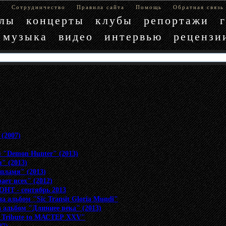
е
Сотрудничество
Правила сайта
Помощь
Обратная связь
блы
концерты
клубы
репортажи
музыка
видео
интервью
рецензи
 (2007)
 "Demon Hunter" (2013)
" (2013)
 пламя" (2013)
ает всех" (2012)
ОНТ - сентябрь 2013
а альбом "Sic Transit Gloria Mundi"
а альбом "Длиннее века" (2013)
A Tribute to МАСТЕР XXV"