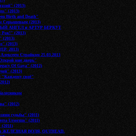
87)
азий" (2013)
ns" (2013)
en Birth and Death"
м Серышевым (2013)
РНЫЙ АНГЕЛ и АРТУР БЕРКУТ
 Рок!" (2013)
 (2013)
o" (2013)
EP, 2013)
 Алексеем Страйком 25.03.2013
Открой мне дверь"
egacy Of Gaya" (2012)
чей" (2013)
м "Каждому своё"
2012)
Колесником
а" (2012)
зяин судьбы" (2011)
erra Ursorum" (2011)
(2011)
рупп ЖЕЛЕЗНАЯ ВОЛЯ, OUTHEAD.