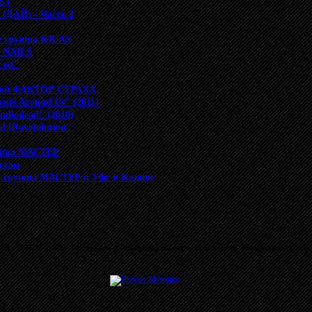
EST
(ДАЙ) - Часть 2
е группы KIUAS
D NAILS
Fest"
ппой ФАКТОР СТРАХА
urs Around Us" (2011)
udiodead" (2010)
l [Rave]olution"
руппы МАСТЕР
кутом
х группы МАСТЕР в Уфе и Казани
03 - 2026 MetalRus. Материалы сайта защищены авторским правом. Копирование запре