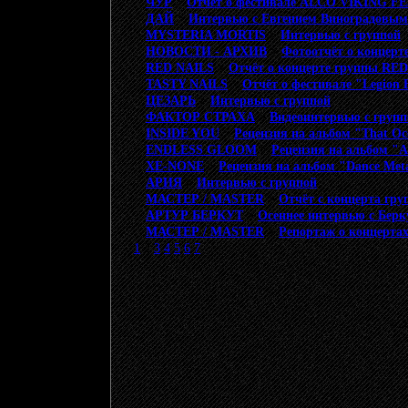
ЧУР
>
Отчёт о фестивале ALCO VIKING F
ДАЙ
>
Интервью с Евгением Виноградовым 
MYSTERIA MORTIS
>
Интервью с группой
НОВОСТИ - АРХИВ
>
Фотоотчёт о концерт
RED NAILS
>
Отчёт о концерте группы RE
TASTY NAILS
>
Отчёт о фестивале "Legion 
ЦЕЗАРЬ
>
Интервью с группой
ФАКТОР СТРАХА
>
Видеоинтервью с гру
INSIDE YOU
>
Рецензия на альбом "That Occ
ENDLESS GLOOM
>
Рецензия на альбом "A
XE-NONE
>
Рецензия на альбом "Dance Meta
АРИЯ
>
Интервью с группой
МАСТЕР / MASTER
>
Отчёт с концерта г
АРТУР БЕРКУТ
>
Осеннее интервью с Бер
МАСТЕР / MASTER
>
Репортаж о концерта
1
2
3
4
5
6
7
© 20