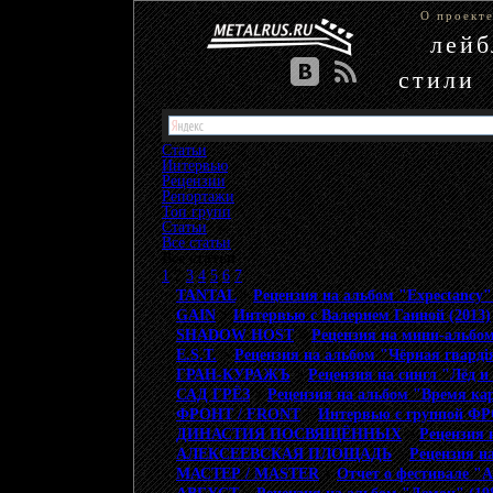
О проект
лей
стили
Статьи
Интервью
Рецензии
Репортажи
Топ групп
Статьи
»
Все статьи
Все статьи
1
2
3
4
5
6
7
TANTAL
>
Рецензия на альбом "Expectancy"
GAIN
>
Интервью с Валерием Гаиной (2013)
SHADOW HOST
>
Рецензия на мини-альбом
E.S.T.
>
Рецензия на альбом "Чёрная гвардiя
ГРАН-КУРАЖЪ
>
Рецензия на сингл "Лёд и
САД ГРЁЗ
>
Рецензия на альбом "Время кар
ФРОНТ / FRONT
>
Интервью с группой ФР
ДИНАСТИЯ ПОСВЯЩЁННЫХ
>
Рецензия н
АЛЕКСЕЕВСКАЯ ПЛОЩАДЬ
>
Рецензия н
МАСТЕР / MASTER
>
Отчет о фестивале "