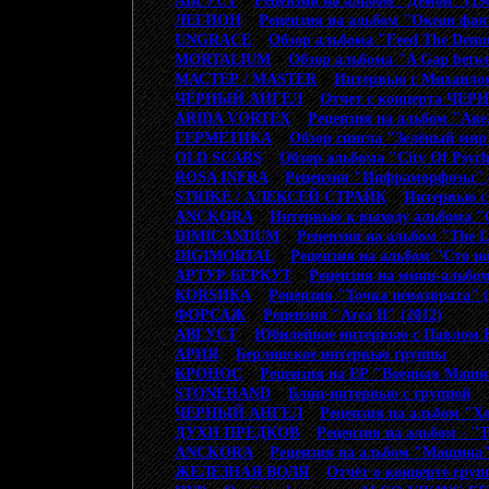
АВГУСТ
>
Рецензия на альбом "Демон" (19
ЛЕГИОН
>
Рецензия на альбом "Океан фант
UNGRACE
>
Обзор альбома "Feed The Demo
MORTALIUM
>
Обзор альбома "A Gap betwe
МАСТЕР / MASTER
>
Интервью с Михаило
ЧЁРНЫЙ АНГЕЛ
>
Отчет с концерта ЧЕ
ARIDA VORTEX
>
Рецензия на альбом "Аве,
ГЕРМЕТИКА
>
Обзор сингла "Зелёный мир"
OLD SCARS
>
Обзор альбома "City Of Psych
ROSA INFRA
>
Рецензия "Инфраморфозы" (
STRIKE / АЛЕКСЕЙ СТРАЙК
>
Интервью с
ANCKORA
>
Интервью к выходу альбома "
DIMICANDUM
>
Рецензия на альбом "The L
DIGIMORTAL
>
Рецензия на альбом "Сто но
АРТУР БЕРКУТ
>
Рецензия на мини-альбо
КОRSИКА
>
Рецензия "Точка невозврата" (
ФОРСАЖ
>
Рецензия "Area II" (2012)
АВГУСТ
>
Юбилейное интервью с Павлом 
АРИЯ
>
Берлинское интервью группы
КРОНОС
>
Рецензия на ЕР "Военная Машин
STONEHAND
>
Блиц-интервью с группой
ЧЁРНЫЙ АНГЕЛ
>
Рецензия на альбом "Хо
ДУХИ ПРЕДКОВ
>
Рецензия на альбом - "T
ANCKORA
>
Рецензия на альбом "Машина" 
ЖЕЛЕЗНАЯ ВОЛЯ
>
Отчёт о концерте г